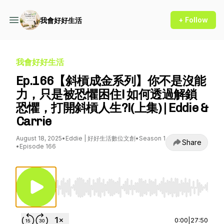
+ Follow
我會好好生活
我會好好生活
Ep.166【斜槓成金系列】你不是沒能
力，只是被恐懼困住! 如何透過解鎖
恐懼，打開斜槓人生?!(上集) | Eddie &
Carrie
August 18, 2025
•
Eddie | 好好生活數位文創
•
Season 1
Share
•
Episode 166
Use Left/Right to seek, Home/End to jump to st
0:00
|
27:50