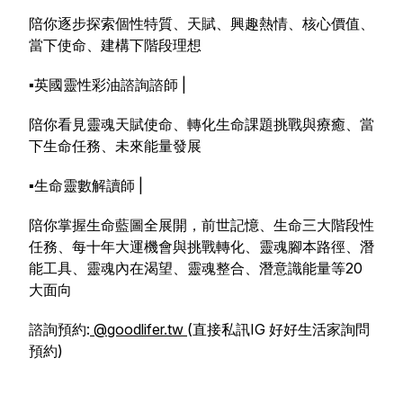
陪你逐步探索個性特質、天賦、興趣熱情、核心價值、
當下使命、建構下階段理想
▪️英國靈性彩油諮詢諮師 |
陪你看見靈魂天賦使命、轉化生命課題挑戰與療癒、當
下生命任務、未來能量發展
▪️生命靈數解讀師 |
陪你掌握生命藍圖全展開，前世記憶、生命三大階段性
任務、每十年大運機會與挑戰轉化、靈魂腳本路徑、潛
能工具、靈魂內在渴望、靈魂整合、潛意識能量等20
大面向
諮詢預約:
@goodlifer.tw
(直接私訊IG 好好生活家詢問
預約)