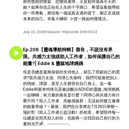
那些曾經的懷疑、恐懼與選擇，又是如何成為今天的
她？如果你也正站在人生的十字路口，希望這集能帶給
你一些勇氣，相信每一個認真走過的當下，都正在成就
未來的自己。本集大綱🟡 小賀一路如何慢慢活...
July 22, 2026
•
Season 1
•
Episode 209
•
59:22
Ep.208【靈魂導航特輯】善良，不該沒有界
限。共感力太強或助人工作者，如何保護自己的
能量?| Eddie & 靈媒地球媽媽
你是否總是毫無保留的支持他人，卻忘了照顧自己的需
求?當共感力太強、同理心失衡時，我們可能會把別人
的情緒、課題，甚至人生都背在自己身上。這一集
Eddie和家有特殊兒及被診斷出ADHD的靈媒_地球媽媽
一起聊聊：有力量的善良是什麼？同理心與共感力有什
麼不同？助人工作者、高敏感族群，又該如何建立健康
的能量界線？✨最後，我們也分享將在7月26日舉辦一
場針對《助人工作者公益活動》的初衷，希望陪伴每一
位總是在照亮別人的你，也能再一次找回自己前行的力
量與光芒🌈。------------...