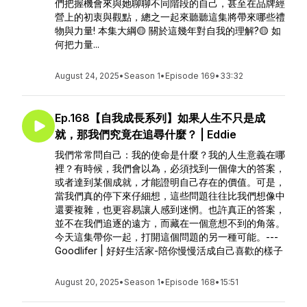
們把握機會來與她聊聊不同階段的自己，甚至在品牌經
營上的初衷與觀點，總之一起來聽聽這集將帶來哪些禮
物與力量! 本集大綱🟡 關於這幾年對自我的理解?🟡 如
何把力量...
August 24, 2025
•
Season 1
•
Episode 169
•
33:32
Ep.168【自我成長系列】如果人生不只是成
就，那我們究竟在追尋什麼？ | Eddie
我們常常問自己：我的使命是什麼？我的人生意義在哪
裡？有時候，我們會以為，必須找到一個偉大的答案，
或者達到某個成就，才能證明自己存在的價值。可是，
當我們真的停下來仔細想，這些問題往往比我們想像中
還要複雜，也更容易讓人感到迷惘。也許真正的答案，
並不在我們追逐的遠方，而藏在一個意想不到的角落。
今天這集帶你一起，打開這個問題的另一種可能。---
Goodlifer | 好好生活家-陪你慢慢活成自己喜歡的樣子
August 20, 2025
•
Season 1
•
Episode 168
•
15:51