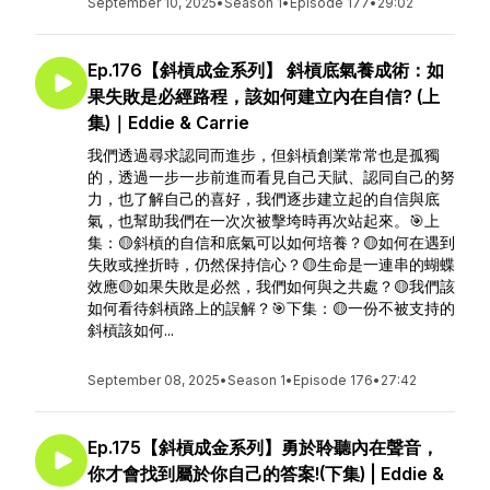
September 10, 2025
•
Season 1
•
Episode 177
•
29:02
Ep.176【斜槓成金系列】 斜槓底氣養成術：如
果失敗是必經路程，該如何建立內在自信? (上
集)｜Eddie & Carrie
我們透過尋求認同而進步，但斜槓創業常常也是孤獨
的，透過一步一步前進而看見自己天賦、認同自己的努
力，也了解自己的喜好，我們逐步建立起的自信與底
氣，也幫助我們在一次次被擊垮時再次站起來。🎯上
集：🟡斜槓的自信和底氣可以如何培養？🟡如何在遇到
失敗或挫折時，仍然保持信心？🟡生命是一連串的蝴蝶
效應🟡如果失敗是必然，我們如何與之共處？🟡我們該
如何看待斜槓路上的誤解？🎯下集：🟡一份不被支持的
斜槓該如何...
September 08, 2025
•
Season 1
•
Episode 176
•
27:42
Ep.175【斜槓成金系列】勇於聆聽內在聲音，
你才會找到屬於你自己的答案!(下集) | Eddie &