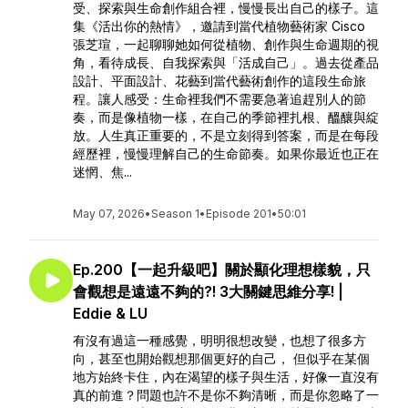
受、探索與生命創作組合裡，慢慢長出自己的樣子。這
集《活出你的熱情》，邀請到當代植物藝術家 Cisco
張芝瑄，一起聊聊她如何從植物、創作與生命週期的視
角，看待成長、自我探索與「活成自己」。過去從產品
設計、平面設計、花藝到當代藝術創作的這段生命旅
程。讓人感受：生命裡我們不需要急著追趕別人的節
奏，而是像植物一樣，在自己的季節裡扎根、醞釀與綻
放。人生真正重要的，不是立刻得到答案，而是在每段
經歷裡，慢慢理解自己的生命節奏。如果你最近也正在
迷惘、焦...
May 07, 2026
•
Season 1
•
Episode 201
•
50:01
Ep.200【一起升級吧】關於顯化理想樣貌，只
會觀想是遠遠不夠的?! 3大關鍵思維分享! |
Eddie & LU
有沒有過這一種感覺，明明很想改變，也想了很多方
向，甚至也開始觀想那個更好的自己， 但似乎在某個
地方始終卡住，內在渴望的樣子與生活，好像一直沒有
真的前進？問題也許不是你不夠清晰，而是你忽略了一