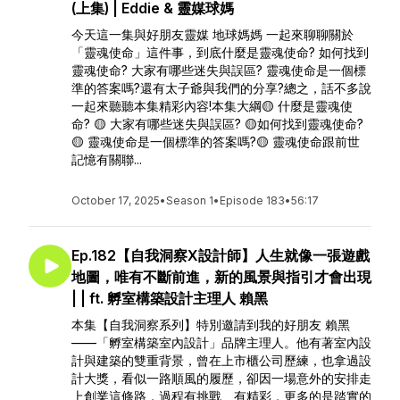
(上集) | Eddie & 靈媒球媽
今天這一集與好朋友靈媒 地球媽媽 一起來聊聊關於
「靈魂使命」這件事，到底什麼是靈魂使命? 如何找到
靈魂使命? 大家有哪些迷失與誤區? 靈魂使命是一個標
準的答案嗎?還有太子爺與我們的分享?總之，話不多說
一起來聽聽本集精彩內容!本集大綱🟡 什麼是靈魂使
命? 🟡 大家有哪些迷失與誤區? 🟡如何找到靈魂使命?
🟡 靈魂使命是一個標準的答案嗎?🟡 靈魂使命跟前世
記憶有關聯...
October 17, 2025
•
Season 1
•
Episode 183
•
56:17
Ep.182【自我洞察X設計師】人生就像一張遊戲
地圖，唯有不斷前進，新的風景與指引才會出現
| | ft. 孵室構築設計主理人 賴黑
本集【自我洞察系列】特別邀請到我的好朋友 賴黑
——「孵室構築室內設計」品牌主理人。他有著室內設
計與建築的雙重背景，曾在上市櫃公司歷練，也拿過設
計大獎，看似一路順風的履歷，卻因一場意外的安排走
上創業這條路，過程有挑戰、有精彩，更多的是踏實的