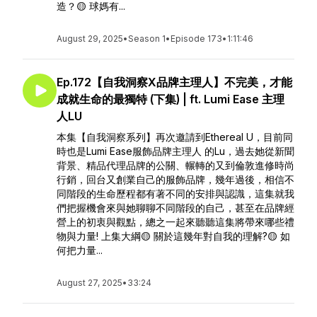
造？🟡 球媽有...
August 29, 2025
•
Season 1
•
Episode 173
•
1:11:46
Ep.172【自我洞察X品牌主理人】不完美，才能
成就生命的最獨特 (下集) | ft. Lumi Ease 主理
人LU
本集【自我洞察系列】再次邀請到Ethereal U，目前同
時也是Lumi Ease服飾品牌主理人 的Lu，過去她從新聞
背景、精品代理品牌的公關、輾轉的又到倫敦進修時尚
行銷，回台又創業自己的服飾品牌，幾年過後，相信不
同階段的生命歷程都有著不同的安排與認識，這集就我
們把握機會來與她聊聊不同階段的自己，甚至在品牌經
營上的初衷與觀點，總之一起來聽聽這集將帶來哪些禮
物與力量! 上集大綱🟡 關於這幾年對自我的理解?🟡 如
何把力量...
August 27, 2025
•
33:24