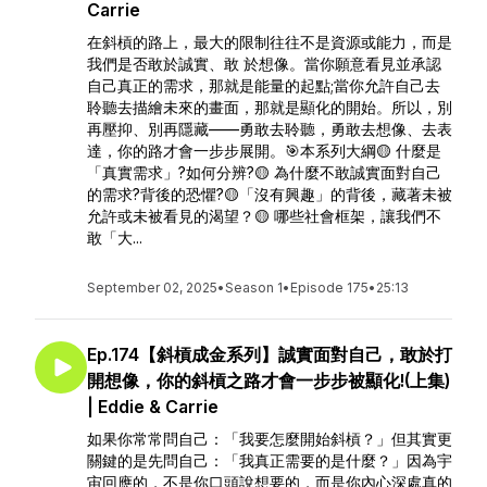
Carrie
在斜槓的路上，最大的限制往往不是資源或能力，而是
我們是否敢於誠實、敢 於想像。當你願意看見並承認
自己真正的需求，那就是能量的起點;當你允許自己去
聆聽去描繪未來的畫面，那就是顯化的開始。所以，別
再壓抑、別再隱藏——勇敢去聆聽，勇敢去想像、去表
達，你的路才會一步步展開。🎯本系列大綱🟡 什麼是
「真實需求」?如何分辨?🟡 為什麼不敢誠實面對自己
的需求?背後的恐懼?🟡「沒有興趣」的背後，藏著未被
允許或未被看見的渴望？🟡 哪些社會框架，讓我們不
敢「大...
September 02, 2025
•
Season 1
•
Episode 175
•
25:13
Ep.174【斜槓成金系列】誠實面對自己，敢於打
開想像，你的斜槓之路才會一步步被顯化!(上集)
| Eddie & Carrie
如果你常常問自己：「我要怎麼開始斜槓？」但其實更
關鍵的是先問自己：「我真正需要的是什麼？」因為宇
宙回應的，不是你口頭說想要的，而是你內心深處真的