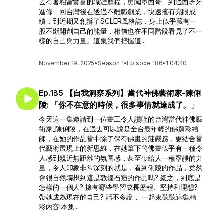
去有著相當豐富的職涯歷程，勇闖墨西哥、到過西班牙
進修、回台灣後在透過不離職創業，快速擁有亮眼成
績，到近期又創辦了SOLER風格誌，身上似乎藏有一
股不斷開創自己的能量，相信也在不同階段看見了不一
樣的自己與力量。這集我們把握這...
November 19, 2025
•
Season 1
•
Episode 186
•
1:04:40
Ep.185 【自我洞察系列】當代神佛藝術家-陳俐
陵: 「你不在意的時候，很多事情就達成了。」
今天這一集邀請到一位畫工令人讚嘆的台灣當代神佛藝
術家_陳俐陵，在過去可以說是全台最年輕的佛顏彩繪
師，在她的作品當中除了保有佛畫的莊嚴感，更結合當
代藝術展現上的新思維，在她筆下的佛畫似乎有一種令
人感到親近無距離的氛圍感，甚至帶給人一種寧靜的力
量，令人印象非常深刻的就是，看到俐陵的作品，竟然
會很自然聯想到這是敦煌石窟的作品嗎? 總之，到底是
怎樣的一個人? 擁有哪些學習成長歷程、堅持和理想?
帶她成為現在的自己? 話不多說， 一起來聽聽這集精
彩內容!本集...