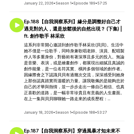
January 22, 2026
•
Season 1
•
Episode 189
•
57:25
Ep.188【自我洞察系列】緣分是調整好自己才
遇見對的人，還是放鬆後的自然出現？ (下集) |
ft. 創作歌手 林采欣
這系列非常開心邀請到創作歌手林采欣(貝貝)。生活中
她不僅是一位歌手，同時身兼歌唱老師、演員、配唱製
作人等多重身份，對藝術有著深厚且多元的投入。無論
是音樂、表演，或是繪畫創作，都展現出細膩且真誠的
創作能量，是一位名符其實、橫跨多個領域的創作者。
因緣際會之下認識貝貝有過幾次交流，深深感受到她身
上那份認真踏實而溫暖的力量。讓我敬佩的是能夠忠於
自己的才華與熱情，並一步步走出一條自己相信、也真
正喜歡的道路，是一幅非常珍貴且有意義的人生畫面。
在上一集與貝貝聊聊她一路走來的成長歷程：...
January 18, 2026
•
Season 1
•
Episode 188
•
53:27
Ep.187【自我洞察系列】穿過風暴才知未來不