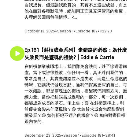
自我成長。但最讓我欣賞的，其實不是這些成就，而是
他在面對各種狀況時，總能用正面且充滿智慧的角度，
去理解與回應每個情境。<...
October 13, 2025
•
Season 1
•
Episode 182
•
1:22:23
Ep.181【斜槓成金系列】走錯路的必然：為什麼
失敗反而是靈魂的禮物? | Eddie & Carrie
在斜槓創業或職場上，我們難免會跌倒，甚至慘遭滑鐵
盧。當下或許很挫敗，但仔細一看，真正絆倒我們的，
常常是自己。其實走錯路並不是失敗，而是生命必然的
轉彎，它讓我們發現盲點，逼我們探索更深的自己。每
一次錯誤，都是靈魂送的禮物，提醒我們調整方向、磨
練力量。當你把錯誤當成過程的一部分，每一次跌倒，
都能成為成長的基石。🎯上集：🟡 在斜槓選擇上，利
益優先會帶來什麼風險？🟡 太急於求成會怎麼影響斜
槓發展？🟡 如何拒絕不適合的機會？🟡 如何對齊目標
跟內在的...
September 23, 2025
•
Season 1
•
Episode 181
•
38:41