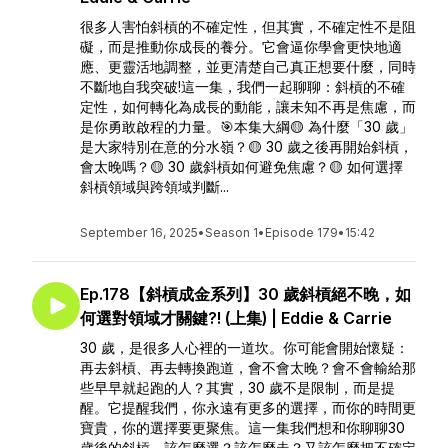
很多人害怕斜槓的不確定性，但其實，不確定性不是阻
礙，而是推動你成長的養分。它會逼你學會更快地適
應、更靈活地調整，並更清楚自己真正想要什麼，同時
不斷地自我突破!這一集，我們一起聊聊：斜槓的不確
定性，如何轉化為成長的動能，讓未知不再是焦慮，而
是你勇敢啟程的力量。🎯本集大綱🟡 為什麼「30 歲」
是大家特別在意的分水嶺？🟡 30 歲之後再開始斜槓，
會太晚嗎？🟡 30 歲斜槓如何避免焦慮？🟡 如何選擇
斜槓領域與跨領域判斷...
September 16, 2025
•
Season 1
•
Episode 179
•
15:42
Ep.178【斜槓成金系列】30 歲斜槓絕不晚，如
何選對領域才關鍵?! (上集) | Eddie & Carrie
30 歲，是很多人心裡的一道坎。你可能會開始懷疑：
再去斜槓、再去轉換跑道，會不會太晚？會不會輸給那
些早早就起跑的人？其實，30 歲不是限制，而是提
醒。它提醒我們，你永遠有更多的選擇，而你的時間更
寶貴，你的選擇要更聚焦。這一集我們想和你聊聊30
歲後的斜槓，該怎麼選？該怎麼走？又該怎麼把不確定