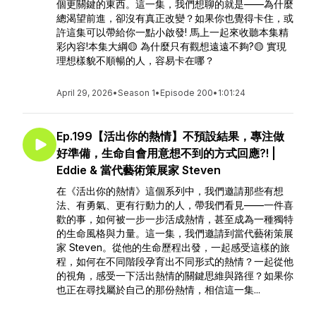
個更關鍵的東西。這一集，我們想聊的就是——為什麼
總渴望前進，卻沒有真正改變？如果你也覺得卡住，或
許這集可以帶給你一點小啟發! 馬上一起來收聽本集精
彩內容!本集大綱🟡 為什麼只有觀想遠遠不夠?🟡 實現
理想樣貌不順暢的人，容易卡在哪？
April 29, 2026
•
Season 1
•
Episode 200
•
1:01:24
Ep.199【活出你的熱情】不預設結果，專注做
好準備，生命自會用意想不到的方式回應?! |
Eddie & 當代藝術策展家 Steven
在《活出你的熱情》這個系列中，我們邀請那些有想
法、有勇氣、更有行動力的人，帶我們看見——一件喜
歡的事，如何被一步一步活成熱情，甚至成為一種獨特
的生命風格與力量。這一集，我們邀請到當代藝術策展
家 Steven。從他的生命歷程出發，一起感受這樣的旅
程，如何在不同階段孕育出不同形式的熱情？一起從他
的視角，感受一下活出熱情的關鍵思維與路徑？如果你
也正在尋找屬於自己的那份熱情，相信這一集...