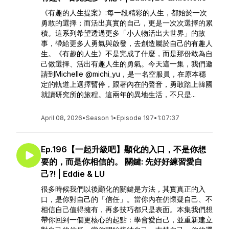
《有趣的人生提案》:每一段精彩的人生，都始於一次
勇敢的選擇；而活出真實的自己，更是一次次選擇的累
積。這系列希望透過更多「小人物活出大世界」的故
事，帶給更多人勇氣與啟發，去創造屬於自己的有趣人
生。《有趣的人生》不是完成了什麼，而是那份敢為自
己做選擇、活出有趣人生的勇氣。今天這一集，我們邀
請到Michelle @michi_yu，是一名空服員，在原本穩
定的軌道上選擇暫停，跟著內在的聲音，勇敢踏上韓國
就讀研究所的旅程。這兩年的異地生活，不只是...
April 08, 2026
•
Season 1
•
Episode 197
•
1:07:37
Ep.196【一起升級吧】顯化的入口，不是你想
要的，而是你相信的。 關鍵: 先好好練習愛自
己?! | Eddie & LU
很多時候我們以後顯化的關鍵是方法，其實真正的入
口，是你對自己的「信任」。當你內在仍懷疑自己、不
相信自己值得擁有，再多技巧都只是表面。本集我們想
帶你回到一個更核心的起點：學會愛自己，並重新建立