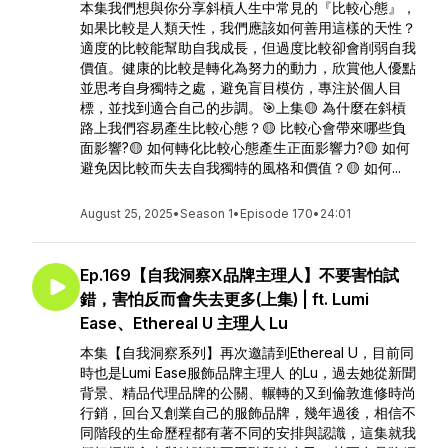
本集我們想與你分享斜槓人生中常見的『比較心態』，
如果比較是人類天性，我們應該如何善用這樣的天性？
適度的比較能幫助自我成長，但過度比較卻會削弱自我
價值。健康的比較是轉化為努力的動力，欣賞他人優點
並思考自身獨特之處，避免盲目模仿，專注於個人目
標，並找到適合自己的步調。🎯上集🟡 為什麼在斜槓
路上我們容易產生比較心態？🟡 比較心會帶來哪些負
面影響?🟡 如何轉化比較心態產生正面影響力?🟡 如何
避免因比較而失去自我獨特的風格和價值？🟡 如何...
August 25, 2025
•
Season 1
•
Episode 170
•
24:01
Ep.169【自我洞察X品牌主理人】不要害怕試
錯，害怕反而會失去更多(上集) | ft. Lumi
Ease、Ethereal U 主理人 Lu
本集【自我洞察系列】再次邀請到Ethereal U，目前同
時也是Lumi Ease服飾品牌主理人 的Lu，過去她從新聞
背景、精品代理品牌的公關、輾轉的又到倫敦進修時尚
行銷，回台又創業自己的服飾品牌，幾年過後，相信不
同階段的生命歷程都有著不同的安排與認識，這集就我