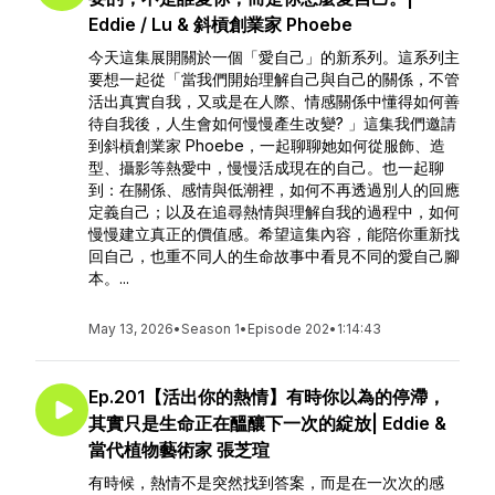
Eddie / Lu & 斜槓創業家 Phoebe
今天這集展開關於一個「愛自己」的新系列。這系列主
要想一起從「當我們開始理解自己與自己的關係，不管
活出真實自我，又或是在人際、情感關係中懂得如何善
待自我後，人生會如何慢慢產生改變? 」這集我們邀請
到斜槓創業家 Phoebe，一起聊聊她如何從服飾、造
型、攝影等熱愛中，慢慢活成現在的自己。也一起聊
到：在關係、感情與低潮裡，如何不再透過別人的回應
定義自己；以及在追尋熱情與理解自我的過程中，如何
慢慢建立真正的價值感。希望這集內容，能陪你重新找
回自己，也重不同人的生命故事中看見不同的愛自己腳
本。...
May 13, 2026
•
Season 1
•
Episode 202
•
1:14:43
Ep.201【活出你的熱情】有時你以為的停滯，
其實只是生命正在醞釀下一次的綻放| Eddie &
當代植物藝術家 張芝瑄
有時候，熱情不是突然找到答案，而是在一次次的感