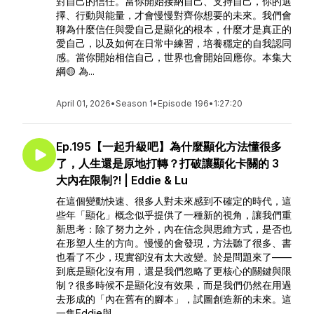
對自己的信任。當你開始接納自己、支持自己，你的選
擇、行動與能量，才會慢慢對齊你想要的未來。我們會
聊為什麼信任與愛自己是顯化的根本，什麼才是真正的
愛自己，以及如何在日常中練習，培養穩定的自我認同
感。當你開始相信自己，世界也會開始回應你。本集大
綱🟡 為...
April 01, 2026
•
Season 1
•
Episode 196
•
1:27:20
Ep.195【一起升級吧】為什麼顯化方法懂很多
了，人生還是原地打轉？打破讓顯化卡關的 3
大內在限制?! | Eddie & Lu
在這個變動快速、很多人對未來感到不確定的時代，這
些年「顯化」概念似乎提供了一種新的視角，讓我們重
新思考：除了努力之外，內在信念與思維方式，是否也
在形塑人生的方向。慢慢的會發現，方法聽了很多、書
也看了不少，現實卻沒有太大改變。於是問題來了——
到底是顯化沒有用，還是我們忽略了更核心的關鍵與限
制？很多時候不是顯化沒有效果，而是我們仍然在用過
去形成的「內在舊有的腳本」，試圖創造新的未來。這
一集Eddie與