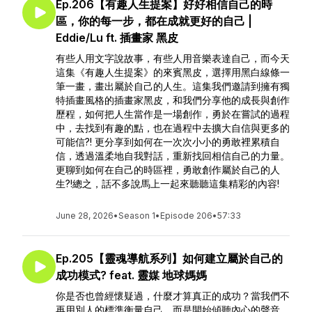
Ep.206【有趣人生提案】好好相信自己的時
區，你的每一步，都在成就更好的自己 |
Eddie/Lu ft. 插畫家 黑皮
有些人用文字說故事，有些人用音樂表達自己，而今天
這集《有趣人生提案》的來賓黑皮，選擇用黑白線條一
筆一畫，畫出屬於自己的人生。這集我們邀請到擁有獨
特插畫風格的插畫家黑皮，和我們分享他的成長與創作
歷程，如何把人生當作是一場創作，勇於在嘗試的過程
中，去找到有趣的點，也在過程中去擴大自信與更多的
可能信?! 更分享到如何在一次次小小的勇敢裡累積自
信，透過溫柔地自我對話，重新找回相信自己的力量。
更聊到如何在自己的時區裡，勇敢創作屬於自己的人
生?!總之，話不多說馬上一起來聽聽這集精彩的內容!
June 28, 2026
•
Season 1
•
Episode 206
•
57:33
Ep.205【靈魂導航系列】如何建立屬於自己的
成功模式? feat. 靈媒 地球媽媽
你是否也曾經懷疑過，什麼才算真正的成功？當我們不
再用別人的標準衡量自己，而是開始傾聽內心的聲音，