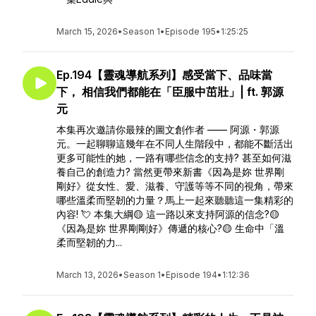
March 15, 2026
•
Season 1
•
Episode 195
•
1:25:25
Ep.194【靈魂導航系列】感受當下、品味當
下， 相信我們都能在「臣服中茁壯」| ft. 郭源
元
本集再次邀請你最辣的圖文創作者 —— 阿源・郭源
元。一起聊聊這幾年在不同人生階段中，都能不斷活出
更多可能性的她，一路有哪些信念的支持? 甚至如何滋
養自己的創造力? 當然更帶來新書《因為是妳 世界剛
剛好》從女性、愛、滋養、守護等等不同的視角，帶來
哪些溫柔而堅韌的力量？馬上一起來聽聽這一集精彩的
內容! 💘 本集大綱🟡 這一路以來支持阿源的信念?🟡
《因為是妳 世界剛剛好》傳遞的核心?🟡 生命中「溫
柔而堅韌的力...
March 13, 2026
•
Season 1
•
Episode 194
•
1:12:36