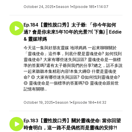
October 24, 2025
•
Season 1
•
Episode 185
•
1:14:07
Ep.184【靈性脫口秀】太子爺: 「你今年如何
過? 會是你未來5年10年的光景?!( 下集) | Eddie
& 靈媒球媽
今天這一集與好朋友靈媒 地球媽媽 一起來聊聊關於
「靈魂使命」這件事，到底什麼是靈魂使命? 如何找到
靈魂使命? 大家有哪些迷失與誤區? 靈魂使命是一個標
準的答案嗎?還有太子爺與我們的分享?總之，話不多說
一起來聽聽本集精彩內容!本集大綱🟡 什麼是靈魂使
命? 🟡 大家有哪些迷失與誤區? 🟡如何找到靈魂使命?
🟡 靈魂使命是一個標準的答案嗎?🟡 靈魂使命跟前世
記憶有關聯...
October 19, 2025
•
Season 1
•
Episode 184
•
44:32
Ep.183【靈性脫口秀】關於靈魂使命: 當你回望
時會明白，這一路不是偶然而是靈魂的安排?!