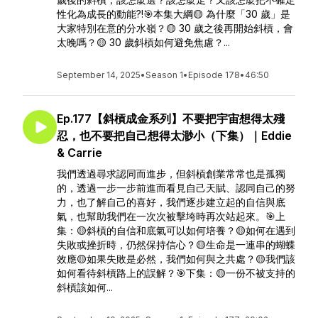
性化為成長的動能?!🎯本集大綱🟡 為什麼「30 歲」是
大家特別在意的分水嶺？🟡 30 歲之後再開始斜槓，會
太晚嗎？🟡 30 歲斜槓如何避免焦慮？...
September 14, 2025
•
Season 1
•
Episode 178
•
46:50
Ep.177【斜槓成金系列】不要把宇宙想得太殘
忍，也不要把自己想得太渺小（下集）｜Eddie
& Carrie
我們透過尋求認同而進步，但斜槓創業常常也是孤獨
的，透過一步一步前進而看見自己天賦、認同自己的努
力，也了解自己的喜好，我們逐步建立起的自信與底
氣，也幫助我們在一次次被擊垮時再次站起來。🎯上
集：🟡斜槓的自信和底氣可以如何培養？🟡如何在遇到
失敗或挫折時，仍然保持信心？🟡生命是一連串的蝴蝶
效應🟡如果失敗是必然，我們如何與之共處？🟡我們該
如何看待斜槓路上的誤解？🎯下集：🟡一份不被支持的
斜槓該如何...