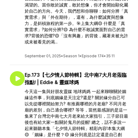
渴望的。當你敢於誠實，敢於想像，你才會開始顯化屬
於自己的方向。今天，我們想和你聊聊：如何分辨「真
實需求」與「外在期待」，還有，為什麼誠實與想像
力，是斜槓旅程的第一步。🎯上集大綱🟡 什麼是「真
實需求」?如何分辨?🟡 為什麼不敢誠實面對自己的需
求?背後的恐懼?🟡「沒有興趣」的背後，藏著未被允許
或未被看見的渴...
September 01, 2025
•
Season 1
•
Episode 174
•
35:11
Ep.173【七夕情人節特輯】北中南7大月老蒞臨
指點! | Eddie & 靈媒球媽
今天這一集與好朋友靈媒 地球媽媽 一起來聊聊關於姻
緣這件事，到底姻緣是天注定?還是? 關於緣分自己可
以先從哪裡開始努力? 有推薦哪裡的月老廟? 不同月老
廟的差別，自己適合哪裡? 等等，當然最感謝的是這一
集來了台灣北中南七大月老來給大家指引，三子節目最
後也有給大家一點關於鬼月的提醒! 總之，話不多說一
起來聽聽本集「七夕情人節特輯」精彩內容!本集大綱
🟡 「姻緣」是什麼？🟡 緣分到底是註定還是自己創