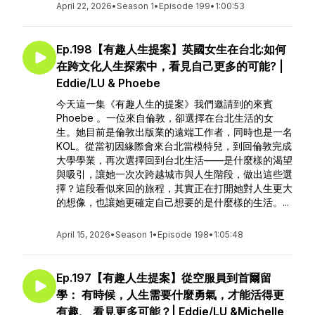
April 22, 2026
•
Season 1
•
Episode 199
•
1:00:53
Ep.198【有趣人生提案】英國女生在台北:如何
在跨文化人生探索中，看見自己更多的可能? |
Eddie/LU & Phoebe
今天這一集《有趣人生的提案》我們邀請到的來賓
Phoebe 。一位來自倫敦，卻選擇在台北生活的女
生。她目前是倫敦出版業的遠端工作者，同時也是一名
KOL。從當初因緣際會來台北當模特兒，到回倫敦完成
大學學業，再次選擇回到台北生活——是什麼樣的渴望
與吸引，讓她一次次跨越城市與人生階段，做出這些選
擇？這段看似來回的旅程，其實正在打開她對人生更大
的想像，也讓她更確定自己想要的是什麼樣的生活。...
April 15, 2026
•
Season 1
•
Episode 198
•
1:05:48
Ep.197【有趣人生提案】從空服員到首爾留
學： 有時候，人生需要什麼勇氣，才能活得更
有趣、 看見更多可能？| Eddie/LU &Michelle