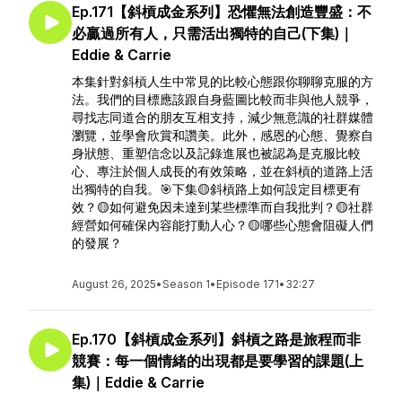
Ep.171【斜槓成金系列】恐懼無法創造豐盛：不
必贏過所有人，只需活出獨特的自己(下集)｜
Eddie & Carrie
本集針對斜槓人生中常見的比較心態跟你聊聊克服的方
法。我們的目標應該跟自身藍圖比較而非與他人競爭，
尋找志同道合的朋友互相支持，減少無意識的社群媒體
瀏覽，並學會欣賞和讚美。此外，感恩的心態、覺察自
身狀態、重塑信念以及記錄進展也被認為是克服比較
心、專注於個人成長的有效策略，並在斜槓的道路上活
出獨特的自我。🎯下集🟡斜槓路上如何設定目標更有
效？🟡如何避免因未達到某些標準而自我批判？🟡社群
經營如何確保內容能打動人心？🟡哪些心態會阻礙人們
的發展？
August 26, 2025
•
Season 1
•
Episode 171
•
32:27
Ep.170【斜槓成金系列】斜槓之路是旅程而非
競賽：每一個情緒的出現都是要學習的課題(上
集)｜Eddie & Carrie