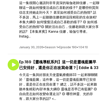
這一集很開心邀請到非常資深的瑜伽老師佳娜，一起聊
聊這一路如何慢慢活成自己喜歡的樣子? 是哪些特質與
信念支持她走到今天？ 甚至如何感受自己的熱情? 話
不多說，馬上一起聽聽佳娜老師這段精彩的生命旅程!
本集大綱🟡 如何慢慢活成自己喜歡的樣子? 🟡 如何感
受自己的熱情?🟡 關於活出自己，佳娜老師跟大家分享
的話? 【本集來賓】Kanna 佳娜，瑜伽引導者。
Instag...
January 30, 2026
•
Season 1
•
Episode 190
•
1:04:10
Ep.189【靈魂導航系列】這一切是靈魂藍圖早
已安排好，還是你正在改寫命運？| Eddie & 33
今天這一集與好朋友天使靈氣療癒師33 一起來聊聊關
於「靈魂藍圖」這件事，這一切是靈魂藍圖早已安排
好，還是你正在改寫命運？ 總之，話不多說一起來聽
聽本集精彩內容!本集大綱🟡 靈魂是否早已有藍圖? 🟡
自由意志如何改變命運走法? 🟡 哪些神靈、光的存
有，跟大家分享的話? <...