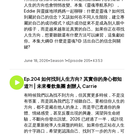
人生的方向也會悄悄改變。本集《靈魂導航系列》，
Eddie 與靈媒地球媽媽一起聊聊：什麼是靈魂？如何找
到屬於自己的信念？又該如何在不同人生階段，建立專
屬於自己的成功模式？或許成功從來不是成為別人眼中
的樣子，而是越來越靠近真實的自己。如果你正在尋找
人生方向，想要聽聽還有什麼方法可以練習，這集獻給
你。本集大綱🟡 什麼是靈魂?🟡 活出自己的信念與關
鍵?
June 18, 2026
•
Season 1
•
Episode 205
•
43:53
Ep.204 如何找到人生方向? 其實你的身心都知
道?! | 未來餐飲集團 創辦人 Carrie
有時候我們以為找不到方向，但其實更多時候，不是沒
有答案，而是因為我們忘了傾聽自己。要相信你人生的
方向，都不是藏在他人的身上，而是早已透過你的身
體、情緒感受，甚至反覆出現的興趣、渴望與生命經
驗，不斷向你發出訊號。2026 已經過了一半，或許現
在正是重新校準人生羅盤的時刻。如果你也正站在人生
的十字路口，希望更認識自己、找到下一步的方向，可