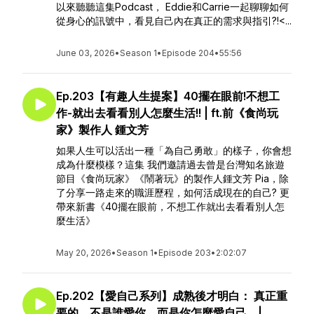
以來聽聽這集Podcast， Eddie和Carrie一起聊聊如何
從身心的訊號中，看見自己內在真正的需求與指引?!<...
June 03, 2026
•
Season 1
•
Episode 204
•
55:56
Ep.203【有趣人生提案】40擺在眼前!不想工
作-就出去看看別人怎麼生活!! | ft.前《食尚玩
家》製作人 鍾文芳
如果人生可以活出一種「為自己勇敢」的樣子，你會想
成為什麼模樣？這集 我們邀請過去曾是台灣知名旅遊
節目《食尚玩家》《鬧著玩》的製作人鍾文芳 Pia，除
了分享一路走來的職涯歷程，如何活成現在的自己? 更
帶來新書《40擺在眼前，不想工作就出去看看別人怎
麼生活》
May 20, 2026
•
Season 1
•
Episode 203
•
2:02:07
Ep.202【愛自己系列】成熟後才明白： 真正重
要的，不是誰愛你，而是你怎麼愛自己。|