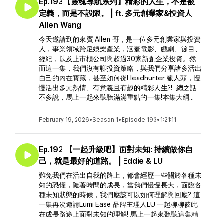
Ep.193【靈魂導航系列】精彩的人生，不是被
定義，而是不設限。 | ft. 多元創業家&投資人
Allen Wang
今天邀請到的來賓 Allen 哥，是一位多元創業家與投資
人，事業領域跨足娛樂產業，涵蓋電影、戲劇、節目、
經紀，以及上市櫃公司與超過30家新創企業投資。然
而這一集，我們沒有聊投資策略，與我們分享諸多活出
自己的內在寶藏，甚至如何從Headhunter 獵人頭，慢
慢活出多元熱情、有意義且有趣的精彩人生?! 總之話
不多說，馬上一起來聽聽滿滿重點的一集!本集大綱...
February 19, 2026
•
Season 1
•
Episode 193
•
1:21:11
Ep.192 【一起升級吧】面對未知: 持續做你自
己，就是最好的道路。 | Eddie & LU
難免我們在活出自我的路上，都會經歷一些關於各種未
知的恐懼，隨著時間的成長，當我們慢慢長大，面臨各
種未知狀態的時候，我們應該可以如何理解與回應? 這
一集再次邀請Lumi Ease 品牌主理人LU 一起聊聊彼此
在成長路途上面對未知的理解! 馬上一起來聽聽這集精