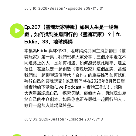
July 10, 2026
•
Season 1
•
Episode 208
•
1:15:31
Ep.207【靈魂玩家特輯】如果人生是一場遊
戲，如何找到並肩同行的《靈魂玩家》？ | ft.
Eddie、33、地球媽媽
本集為Eddie與夥伴33、地球媽媽共同主持新節目《靈
魂玩家》第一集，我們想和大家分享，三個原本走在不
同道路上的人，是如何相遇、如何感受彼此頻率、建立
信任，甚至決定一起創造《靈魂玩家》這個品牌。當然
我們也一起聊聊這個時代「合作」的重要性?! 如何找到
熟於自己的靈魂玩家?!以及我們將在2026年8月15日舉
辦實體線下活動(Live Podcast + 實體工作訪)，想陪
大家重新認識自己、探索天賦、療癒內在，勇敢玩出屬
於自己的生命劇本。如果你也正在尋找一起同行的人，
歡迎一起加入這場屬於靈...
July 03, 2026
•
Season 1
•
Episode 207
•
57:18