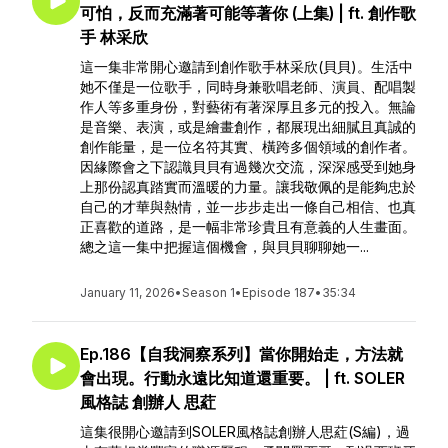
可怕，反而充滿著可能等著你 (上集) | ft. 創作歌
手 林采欣
這一集非常開心邀請到創作歌手林采欣(貝貝)。生活中
她不僅是一位歌手，同時身兼歌唱老師、演員、配唱製
作人等多重身份，對藝術有著深厚且多元的投入。無論
是音樂、表演，或是繪畫創作，都展現出細膩且真誠的
創作能量，是一位名符其實、橫跨多個領域的創作者。
因緣際會之下認識貝貝有過幾次交流，深深感受到她身
上那份認真踏實而溫暖的力量。讓我敬佩的是能夠忠於
自己的才華與熱情，並一步步走出一條自己相信、也真
正喜歡的道路，是一幅非常珍貴且有意義的人生畫面。
總之這一集中把握這個機會，與貝貝聊聊她一...
January 11, 2026
•
Season 1
•
Episode 187
•
35:34
Ep.186【自我洞察系列】當你開始走，方法就
會出現。行動永遠比知道還重要。 | ft. SOLER
風格誌 創辦人 思葒
這集很開心邀請到SOLER風格誌創辦人思葒(S編)，過