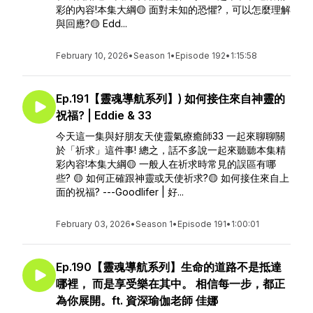
彩的內容!本集大綱🟡 面對未知的恐懼?，可以怎麼理解
與回應?🟡 Edd...
February 10, 2026
•
Season 1
•
Episode 192
•
1:15:58
Ep.191【靈魂導航系列】) 如何接住來自神靈的
祝福? | Eddie & 33
今天這一集與好朋友天使靈氣療癒師33 一起來聊聊關
於「祈求」這件事! 總之，話不多說一起來聽聽本集精
彩內容!本集大綱🟡 一般人在祈求時常見的誤區有哪
些? 🟡 如何正確跟神靈或天使祈求?🟡 如何接住來自上
面的祝福? ---Goodlifer | 好...
February 03, 2026
•
Season 1
•
Episode 191
•
1:00:01
Ep.190【靈魂導航系列】生命的道路不是抵達
哪裡， 而是享受樂在其中。 相信每一步，都正
為你展開。ft. 資深瑜伽老師 佳娜