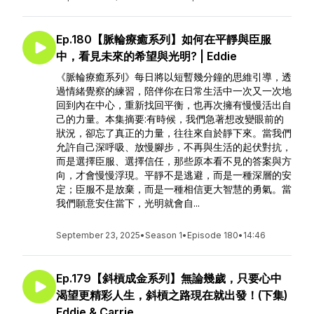
Ep.180【脈輪療癒系列】如何在平靜與臣服
中，看見未來的希望與光明? | Eddie
《脈輪療癒系列》每日將以短暫幾分鐘的思維引導，透
過情緒覺察的練習，陪伴你在日常生活中一次又一次地
回到內在中心，重新找回平衡，也再次擁有慢慢活出自
己的力量。本集摘要:有時候，我們急著想改變眼前的
狀況，卻忘了真正的力量，往往來自於靜下來。當我們
允許自己深呼吸、放慢腳步，不再與生活的起伏對抗，
而是選擇臣服、選擇信任，那些原本看不見的答案與方
向，才會慢慢浮現。平靜不是逃避，而是一種深層的安
定；臣服不是放棄，而是一種相信更大智慧的勇氣。當
我們願意安住當下，光明就會自...
September 23, 2025
•
Season 1
•
Episode 180
•
14:46
Ep.179【斜槓成金系列】無論幾歲，只要心中
渴望更精彩人生，斜槓之路現在就出發！(下集)
Eddie & Carrie