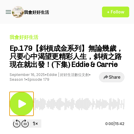
+ Follow
我會好好生活
我會好好生活
Ep.179【斜槓成金系列】無論幾歲，
只要心中渴望更精彩人生，斜槓之路
現在就出發！(下集) Eddie & Carrie
September 16, 2025
•
Eddie | 好好生活數位文創
•
Share
Season 1
•
Episode 179
Use Left/Right to seek, Home/End to jump to st
0:00
|
15:42