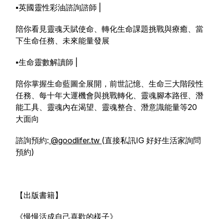
▪️英國靈性彩油諮詢諮師 |
陪你看見靈魂天賦使命、轉化生命課題挑戰與療癒、當
下生命任務、未來能量發展
▪️生命靈數解讀師 |
陪你掌握生命藍圖全展開，前世記憶、生命三大階段性
任務、每十年大運機會與挑戰轉化、靈魂腳本路徑、潛
能工具、靈魂內在渴望、靈魂整合、潛意識能量等20
大面向
諮詢預約:
@goodlifer.tw
(直接私訊IG 好好生活家詢問
預約)
【出版書籍】
《慢慢活成自己喜歡的樣子》